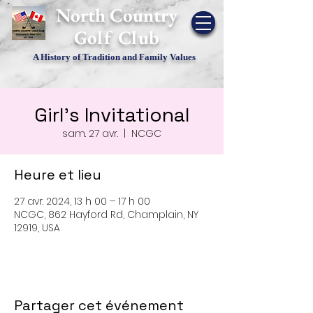
​North Country
Golf Club
A History of Tradition and Family Values
Girl's Invitational
sam. 27 avr.
  |  
NCGC
Heure et lieu
27 avr. 2024, 13 h 00 – 17 h 00
NCGC, 862 Hayford Rd, Champlain, NY
12919, USA
Partager cet événement